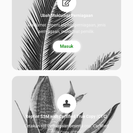
Ubah Maklumat Perniagaan
Maklumat seperti alamat perniagaan, jenis
perniagaan, maklumat pemilik.
Masuk
Reprint SSM with Certified True Copy (CTC)
Cetakan sijil Perniagaan beserta cop "Certified
True Copy (CTC)"