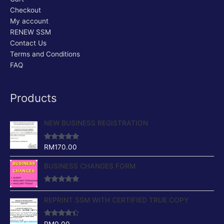
Checkout
My account
RENEW SSM
Contact Us
Terms and Conditions
FAQ
Products
NEW BUSINESS REGISTRATION
Rated
4.88
RM
170.00
out of 5
BUSINESS CHANGES FORM
Rated
4.64
out of 5
REPRINT SSM WITH CERTIFIED TRUE COPY
Rated
4.17