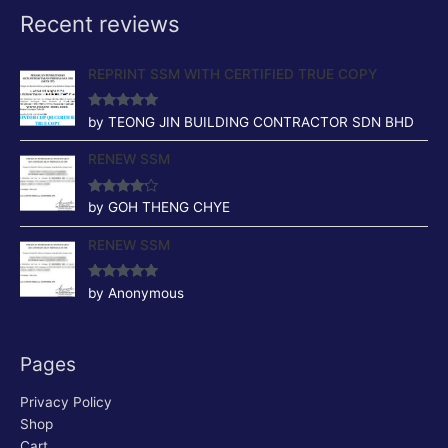
Recent reviews
REPRINT SSM WITH CERTIFIED TRUE COPY
Rated
5
out
by TEONG JIN BUILDING CONTRACTOR SDN BHD
of 5
RENEW SSM
Rated
4
by GOH THENG CHYE
out of 5
RENEW SSM
Rated
5
out
by Anonymous
of 5
Pages
Privacy Policy
Shop
Cart