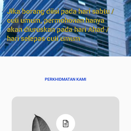
Jika borang diisi pada hari sabtu /
cuti umum, permohonan hanya
akan diuruskan pada hari Ahad /
hari selepas cuti umum
PERKHIDMATAN KAMI