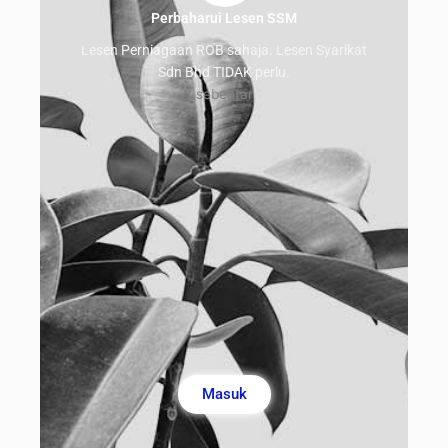
Perbaharui Lesen SSM
Lesen Perniagaan ROB sahaja. Lesen Syarikat
Sdn Bhd TIDAK perlu.
sebentar
Masuk