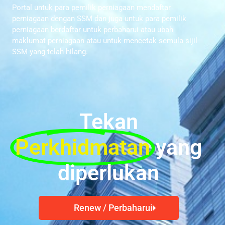
Portal untuk para pemilik perniagaan mendaftar
perniagaan dengan SSM dan juga untuk para pemilik
perniagaan berdaftar untuk perbaharui atau ubah
maklumat perniagaan atau untuk mencetak semula sijil
SSM yang telah hilang.
Tekan
Perkhidmatan
yang
diperlukan
Renew / Perbaharui