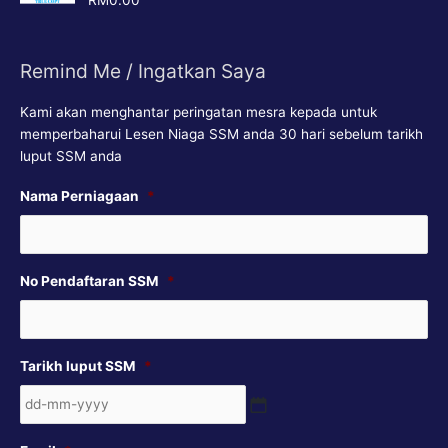
RM
0.00
out of 5
Remind Me / Ingatkan Saya
Kami akan menghantar peringatan mesra kepada untuk
memperbaharui Lesen Niaga SSM anda 30 hari sebelum tarikh
luput SSM anda
DD
Nama Perniagaan
*
dash
MM
dash
No Pendaftaran SSM
*
YYYY
Tarikh luput SSM
*