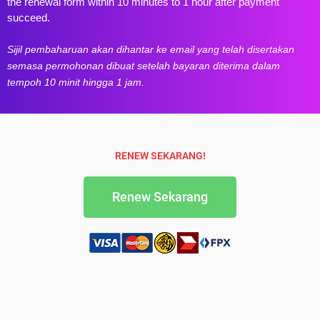
the renewal form within 10 minutes to 1 hour after payment
succeed.
Sijil pembaharuan akan dihantar ke email yang telah disertakan
semasa permohonan dibuat setelah bayaran diterima dalam
tempoh 10 minit hingga 1 jam.
RENEW SEKARANG!
Renew Sekarang