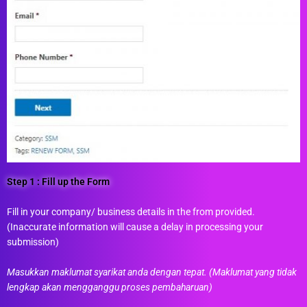
Step 1 : Fill up the Form
Fill in your company/ business details in the from provided.
(Inaccurate information will cause a delay in processing your
submission)
Masukkan maklumat syarikat anda dengan tepat. (Maklumat yang tidak
lengkap akan mengganggu proses pembaharuan)