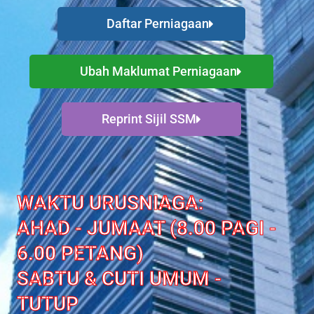
Daftar Perniagaan
Ubah Maklumat Perniagaan
Reprint Sijil SSM
WAKTU URUSNIAGA:
AHAD - JUMAAT (8.00 PAGI -
6.00 PETANG)
SABTU & CUTI UMUM -
TUTUP