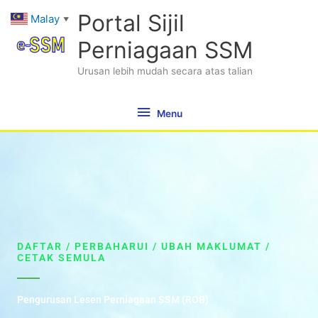
Skip
Menu
Portal Sijil
Malay
▼
to
content
Perniagaan SSM
Urusan lebih mudah secara atas talian
Menu
DAFTAR / PERBAHARUI / UBAH MAKLUMAT /
CETAK SEMULA
Pengurusan Lesen Perniagaan SSM (ROB)