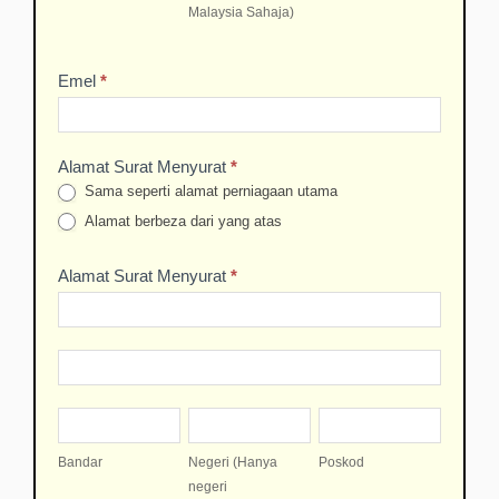
SARAWAK
Malaysia Sahaja)
Sahaja)
MENDAFTAR
TIDAK
DI
BOLEH
SSM
Emel
*
MENDAFTAR
DI
SSM
Alamat Surat Menyurat
*
Sama seperti alamat perniagaan utama
Alamat berbeza dari yang atas
Alamat Surat Menyurat
*
Alamat
Surat
Menyurat
Alamat
Surat
Menyurat
Bandar
Negeri
Poskod
(Hanya
Bandar
Negeri (Hanya
Poskod
negeri
negeri
Semenanjung