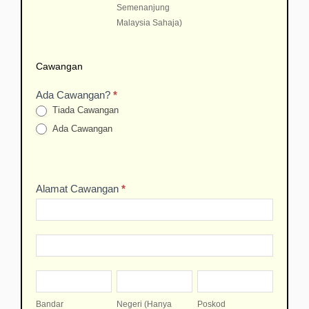
Semenanjung
Malaysia
Malaysia Sahaja)
Sahaja)
Cawangan
Ada Cawangan?
*
Tiada Cawangan
Ada Cawangan
Alamat Cawangan
*
Alamat
Cawangan
Alamat
Cawangan
Bandar
Negeri
Poskod
(Hanya
Bandar
Negeri (Hanya
Poskod
negeri