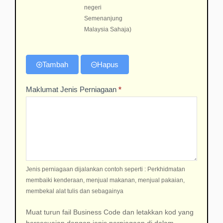
negeri
Semenanjung
Semenanjung
Malaysia
Malaysia Sahaja)
Sahaja)
Tambah
Hapus
Maklumat Jenis Perniagaan
*
Jenis perniagaan dijalankan contoh seperti : Perkhidmatan
membaiki kenderaan, menjual makanan, menjual pakaian,
membekal alat tulis dan sebagainya
Muat turun fail Business Code dan letakkan kod yang