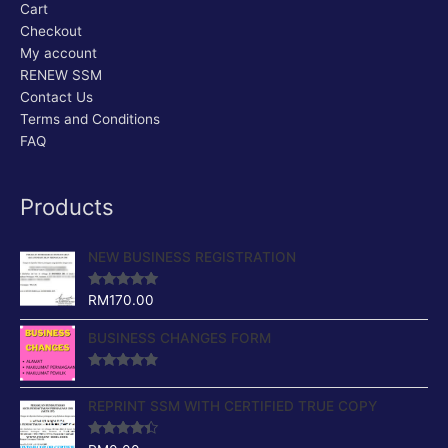
Cart
Checkout
My account
RENEW SSM
Contact Us
Terms and Conditions
FAQ
Products
NEW BUSINESS REGISTRATION
Rated
4.88
RM
170.00
out of 5
BUSINESS CHANGES FORM
Rated
4.64
out of 5
REPRINT SSM WITH CERTIFIED TRUE COPY
Rated
4.17