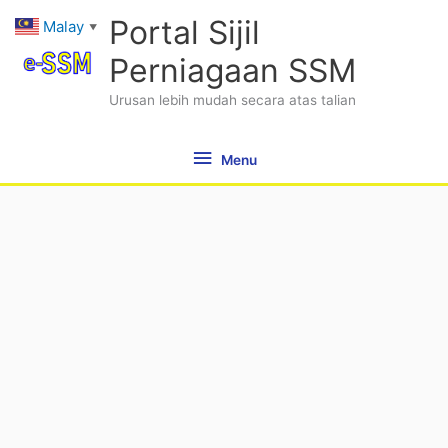
Skip
Menu
Portal Sijil
Malay
▼
to
content
Perniagaan SSM
Urusan lebih mudah secara atas talian
Menu