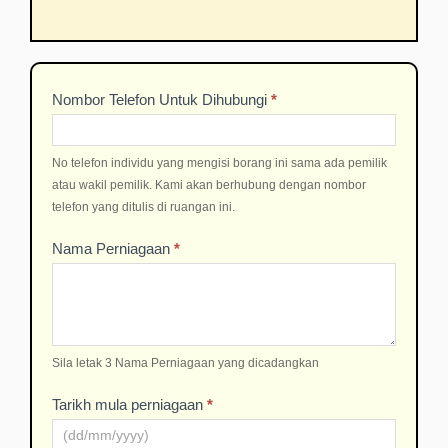
NEW
BUSINESS
DAFTAR
Nombor Telefon Untuk Dihubungi
*
REGISTRATION
BAHARU
quantity
PERNIAGAAN
No telefon individu yang mengisi borang ini sama ada pemilik
atau wakil pemilik. Kami akan berhubung dengan nombor
telefon yang ditulis di ruangan ini.
Nama Perniagaan
*
Sila letak 3 Nama Perniagaan yang dicadangkan
Tarikh mula perniagaan
*