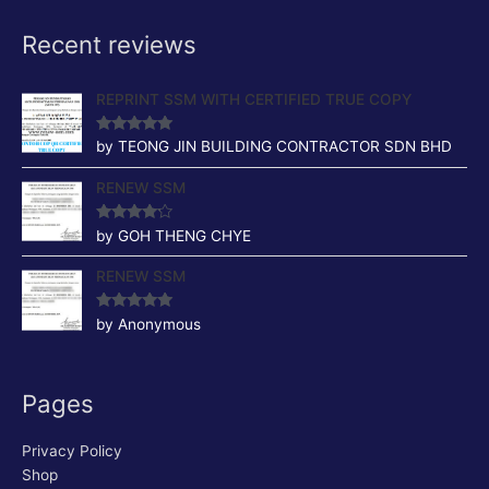
Recent reviews
REPRINT SSM WITH CERTIFIED TRUE COPY
Rated
5
out
by TEONG JIN BUILDING CONTRACTOR SDN BHD
of 5
RENEW SSM
Rated
4
by GOH THENG CHYE
out of 5
RENEW SSM
Rated
5
out
by Anonymous
of 5
Pages
Privacy Policy
Shop