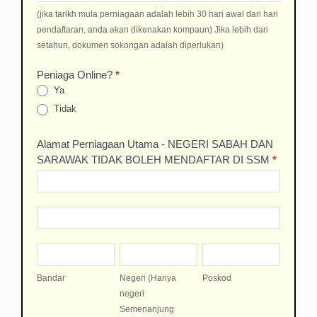
(jika tarikh mula perniagaan adalah lebih 30 hari awal dari hari
pendaftaran, anda akan dikenakan kompaun) Jika lebih dari
setahun, dokumen sokongan adalah diperlukan)
Peniaga Online?
*
Ya
Tidak
Alamat Perniagaan Utama - NEGERI SABAH DAN
SARAWAK TIDAK BOLEH MENDAFTAR DI SSM
*
Alamat
Perniagaan
Utama
Alamat
-
Perniagaan
NEGERI
Utama
Bandar
Negeri
Poskod
SABAH
-
(Hanya
DAN
NEGERI
Bandar
Negeri (Hanya
Poskod
negeri
SARAWAK
SABAH
negeri
Semenanjung
TIDAK
DAN
Semenanjung
Malaysia
BOLEH