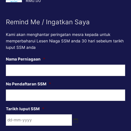
RM
0.00
out of 5
Remind Me / Ingatkan Saya
Kami akan menghantar peringatan mesra kepada untuk
memperbaharui Lesen Niaga SSM anda 30 hari sebelum tarikh
luput SSM anda
DD
Nama Perniagaan
*
dash
MM
dash
No Pendaftaran SSM
*
YYYY
Tarikh luput SSM
*